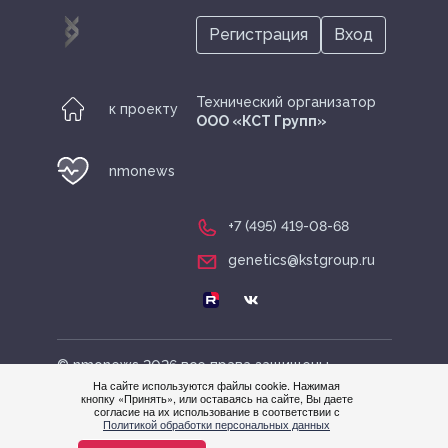
Регистрация
Вход
Технический организатор
к проекту
ООО «КСТ Групп»
nmonews
+7 (495) 419-08-68
genetics@kstgroup.ru
© nmonews 2026 все права защищены
На сайте используются файлы cookie. Нажимая
кнопку «Принять», или оставаясь на сайте, Вы даете
Нужна
согласие на их использование в соответствии с
Политикой обработки персональных данных
помощ