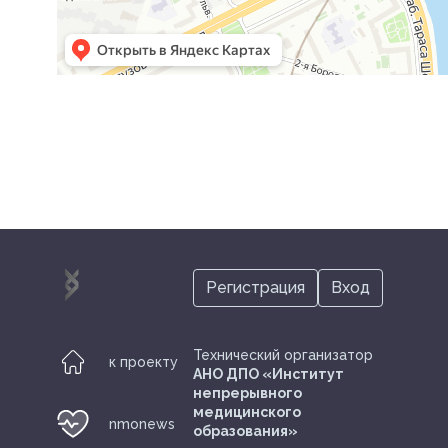
Регистрация
Вход
Технический организатор
к проекту
АНО ДПО «Институт
непрерывного
медицинского
nmonews
образования»