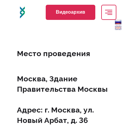
Видеоархив
Контакты
Видеоархив
Место проведения
nmonews
+7 (495) 174-70-01
Москва, Здание
genetics@inmo.org.ru
Правительства Москвы
Адрес: г. Москва, ул.
Регистрация
Вход
Новый Арбат, д. 36